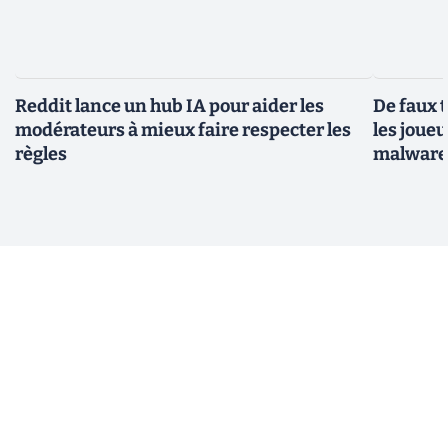
Reddit lance un hub IA pour aider les
De faux 
modérateurs à mieux faire respecter les
les joue
règles
malwar