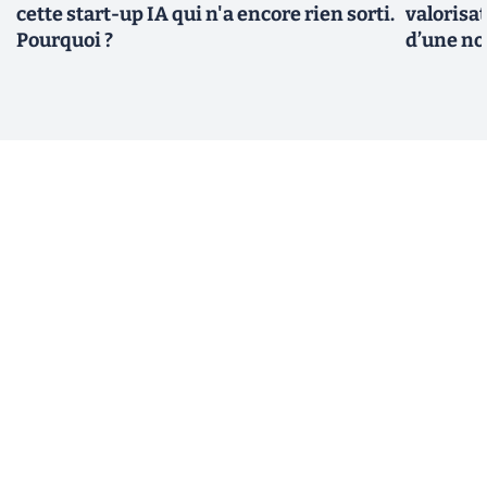
cette start-up IA qui n'a encore rien sorti.
valorisat
Pourquoi ?
d’une no