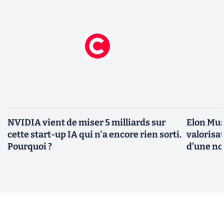
NVIDIA vient de miser 5 milliards sur
Elon Mus
cette start-up IA qui n'a encore rien sorti.
valorisat
Pourquoi ?
d’une no