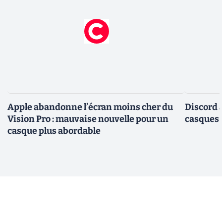
Apple abandonne l’écran moins cher du
Discord 
Vision Pro : mauvaise nouvelle pour un
casques
casque plus abordable