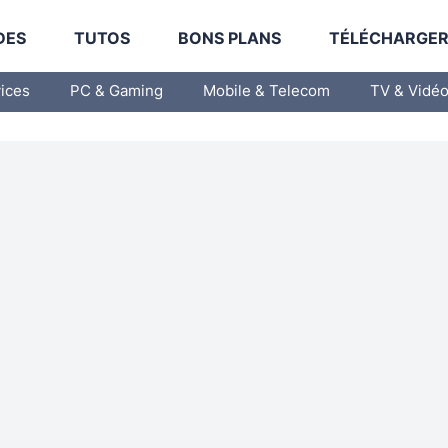
DES
TUTOS
BONS PLANS
TÉLÉCHARGE
vices
PC & Gaming
Mobile & Telecom
TV & Vidé