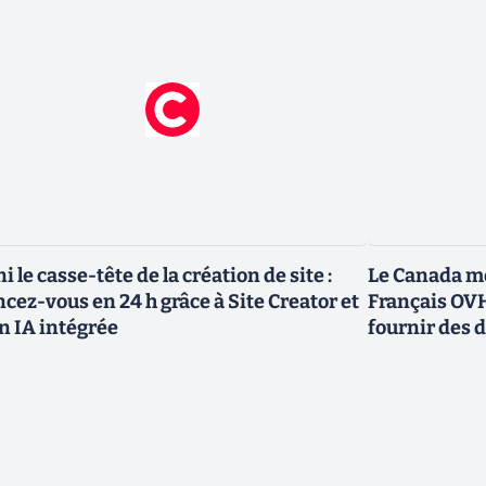
ni le casse-tête de la création de site :
Le Canada me
ncez-vous en 24 h grâce à Site Creator et
Français OVH
n IA intégrée
fournir des 