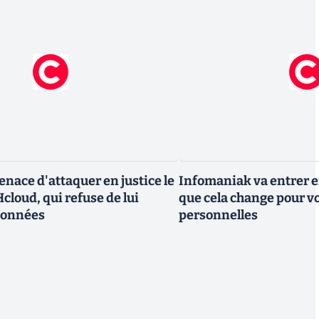
nace d'attaquer en justice le
Infomaniak va entrer en
cloud, qui refuse de lui
que cela change pour v
données
personnelles