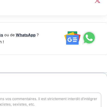
és
ou de
WhatsApp
?
h !