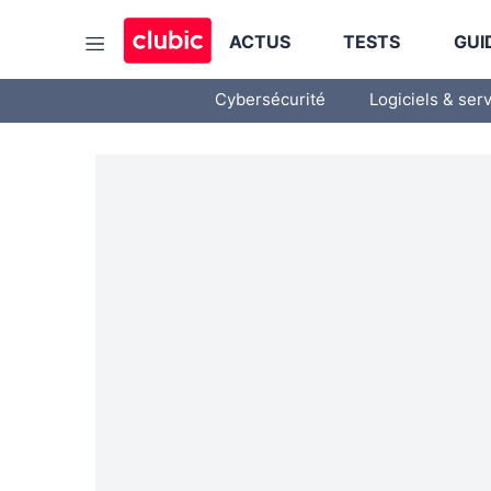
ACTUS
TESTS
GUI
Cybersécurité
Logiciels & ser