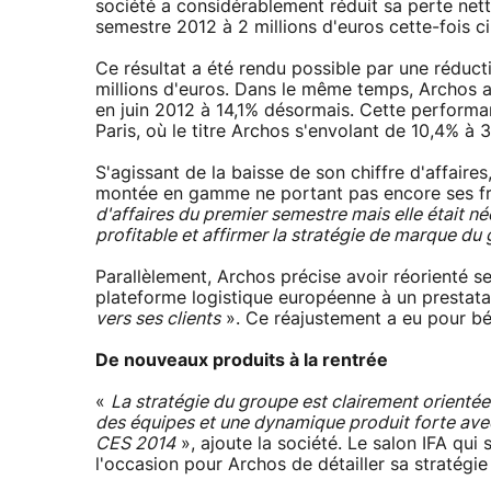
société a considérablement réduit sa perte nett
semestre 2012 à 2 millions d'euros cette-fois ci
Ce résultat a été rendu possible par une réducti
millions d'euros. Dans le même temps, Archos a
en juin 2012 à 14,1% désormais. Cette performan
Paris, où le titre Archos s'envolant de 10,4% à 3
S'agissant de la baisse de son chiffre d'affair
montée en gamme ne portant pas encore ses fr
d'affaires du premier semestre mais elle était n
profitable et affirmer la stratégie de marque d
Parallèlement, Archos précise avoir réorienté s
plateforme logistique européenne à un prestat
vers ses clients
». Ce réajustement a eu pour béné
De nouveaux produits à la rentrée
«
La stratégie du groupe est clairement orientée 
des équipes et une dynamique produit forte ave
CES 2014
», ajoute la société. Le salon IFA qu
l'occasion pour Archos de détailler sa stratégi