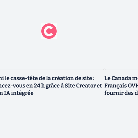
ni le casse-tête de la création de site :
Le Canada me
ncez-vous en 24 h grâce à Site Creator et
Français OVH
n IA intégrée
fournir des 