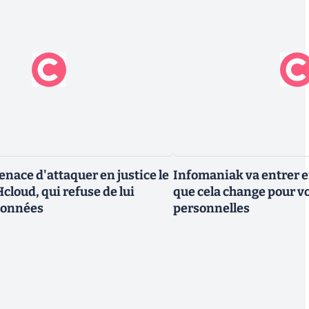
nace d'attaquer en justice le
Infomaniak va entrer en
cloud, qui refuse de lui
que cela change pour v
données
personnelles