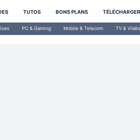
DES
TUTOS
BONS PLANS
TÉLÉCHARGE
vices
PC & Gaming
Mobile & Telecom
TV & Vidé