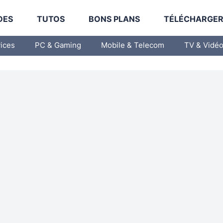
DES
TUTOS
BONS PLANS
TÉLÉCHARGE
vices
PC & Gaming
Mobile & Telecom
TV & Vidé