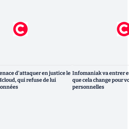
nace d'attaquer en justice le
Infomaniak va entrer en
cloud, qui refuse de lui
que cela change pour v
données
personnelles