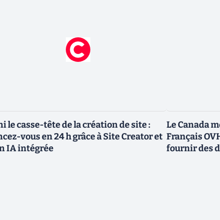
ni le casse-tête de la création de site :
Le Canada me
ncez-vous en 24 h grâce à Site Creator et
Français OVH
n IA intégrée
fournir des 