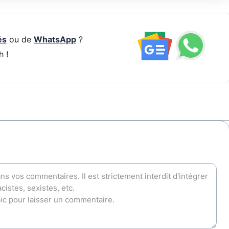
és
ou de
WhatsApp
?
h !