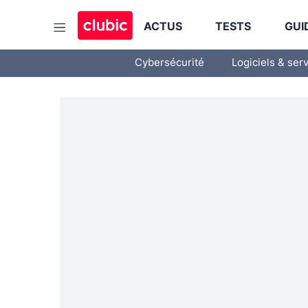
ACTUS
TESTS
GUI
Cybersécurité
Logiciels & ser