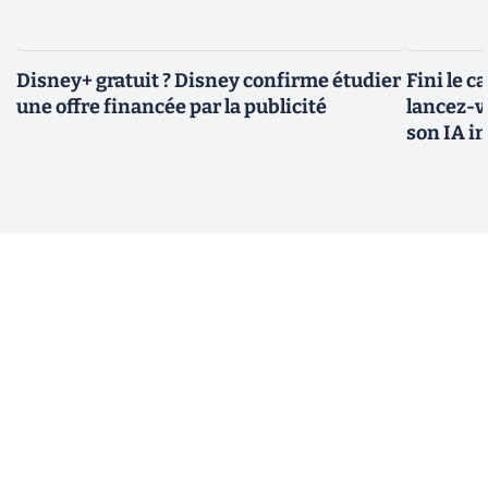
Disney+ gratuit ? Disney confirme étudier
Fini le c
une offre financée par la publicité
lancez-vo
son IA i