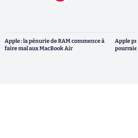
Apple : la pénurie de RAM commence à
Apple pré
faire mal aux MacBook Air
pourraie