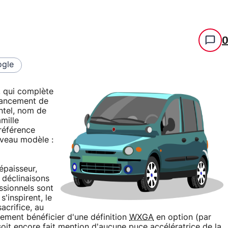
gle
, qui complète
 lancement de
ntel, nom de
amille
 référence
uveau modèle :
épaisseur,
 déclinaisons
ssionnels sont
'inspirent, le
acrifice, au
vement bénéficier d'une définition
WXGA
en option (par
e soit encore fait mention d'aucune puce accélératrice de la