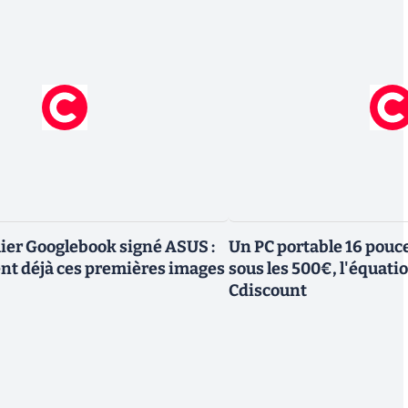
mier Googlebook signé ASUS :
Un PC portable 16 pouc
ent déjà ces premières images
sous les 500€, l'équati
Cdiscount