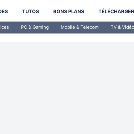
DES
TUTOS
BONS PLANS
TÉLÉCHARGE
vices
PC & Gaming
Mobile & Telecom
TV & Vidé