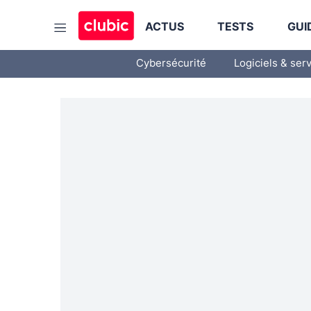
ACTUS
TESTS
GUI
Cybersécurité
Logiciels & ser