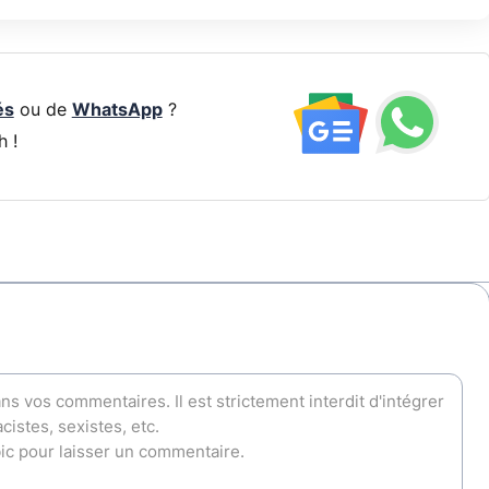
és
ou de
WhatsApp
?
h !