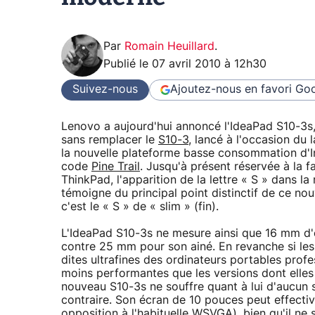
Par
Romain Heuillard
.
Publié le
07 avril 2010 à 12h30
Suivez-nous
Ajoutez-nous en favori
Goo
Lenovo a aujourd'hui annoncé l'IdeaPad S10-3s
sans remplacer le
S10-3
, lancé à l'occasion du
la nouvelle plateforme basse consommation d'I
code
Pine Trail
. Jusqu'à présent réservée à la f
ThinkPad, l'apparition de la lettre « S » dans la
témoigne du principal point distinctif de ce no
c'est le « S » de « slim » (fin).
L'IdeaPad S10-3s ne mesure ainsi que 16 mm d'
contre 25 mm pour son ainé. En revanche si les
dites ultrafines des ordinateurs portables profe
moins performantes que les versions dont elles s
nouveau S10-3s ne souffre quant à lui d'aucun s
contraire. Son écran de 10 pouces peut effecti
opposition à l'habituelle
WSVGA
), bien qu'il n