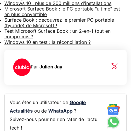
Windows 10 : plus de 200 millions d'installations
Microsoft Surface Book : le PC portable "ultime" est
en plus convertible
Surface Book : découvrez le premier PC portable
(hybride) de Microsoft !
Test Microsoft Surface Book : un 2-en-1 tout en
compromis ?
Windows 10 en test : la réconciliation ?
Par
Julien Jay
Vous êtes un utilisateur de
Google
Actualités
ou de
WhatsApp
?
Suivez-nous pour ne rien rater de l'actu
tech !