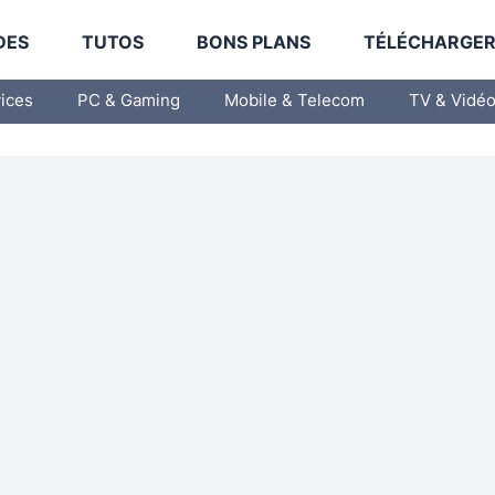
DES
TUTOS
BONS PLANS
TÉLÉCHARGE
vices
PC & Gaming
Mobile & Telecom
TV & Vidé