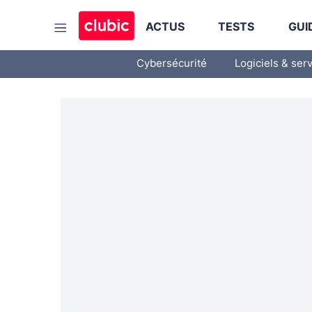
ACTUS
TESTS
GUI
Cybersécurité
Logiciels & ser