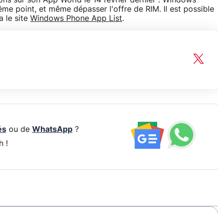
ons sur son App World le 14 février dernier : Windows
me point, et même dépasser l'offre de RIM. Il est possible
a le site
Windows Phone App List
.
és
ou de
WhatsApp
?
h !