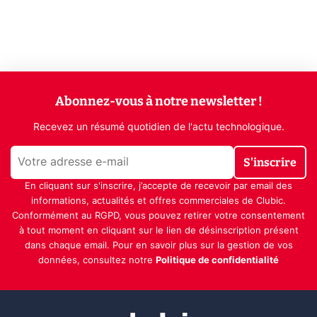
Abonnez-vous à notre newsletter !
Recevez un résumé quotidien de l'actu technologique.
S'inscrire
En cliquant sur s'inscrire, j’accepte de recevoir par email des
informations, actualités et offres commerciales de Clubic.
Conformément au RGPD, vous pouvez retirer votre consentement
à tout moment en cliquant sur le lien de désinscription présent
dans chaque email. Pour en savoir plus sur la gestion de vos
données, consultez notre
Politique de confidentialité