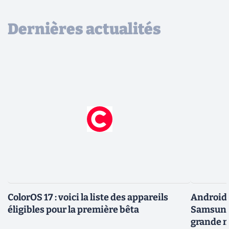
Dernières actualités
ColorOS 17 : voici la liste des appareils
Android 
éligibles pour la première bêta
Samsung 
grande m