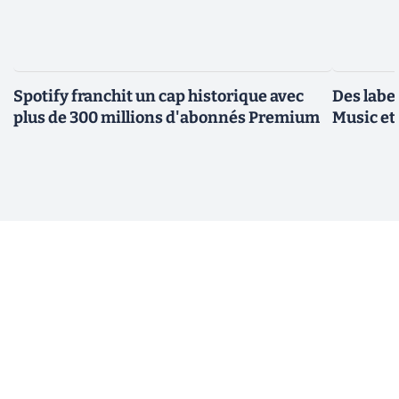
Spotify franchit un cap historique avec
Des label
plus de 300 millions d'abonnés Premium
Music et