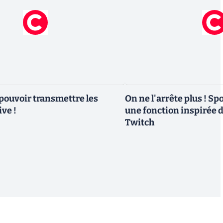
 pouvoir transmettre les
On ne l'arrête plus ! Spo
ive !
une fonction inspirée 
Twitch