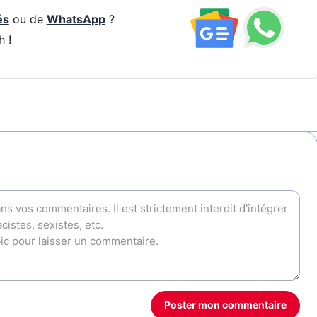
és
ou de
WhatsApp
?
h !
Poster mon commentaire