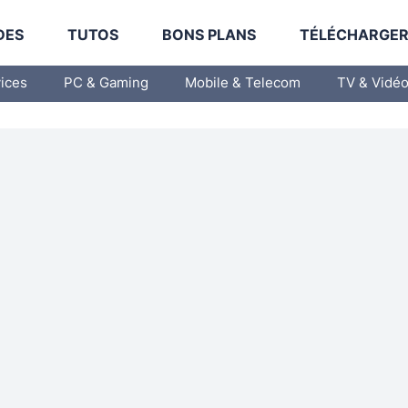
DES
TUTOS
BONS PLANS
TÉLÉCHARGE
vices
PC & Gaming
Mobile & Telecom
TV & Vidé