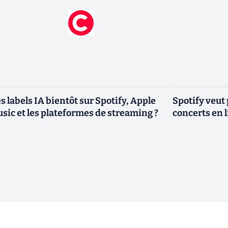
s labels IA bientôt sur Spotify, Apple
Spotify veut
sic et les plateformes de streaming ?
concerts en l