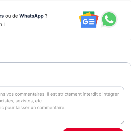
és
ou de
WhatsApp
?
h !