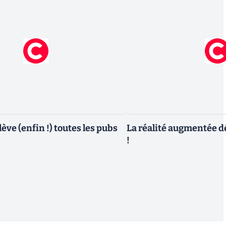
ève (enfin !) toutes les pubs
La réalité augmentée d
!