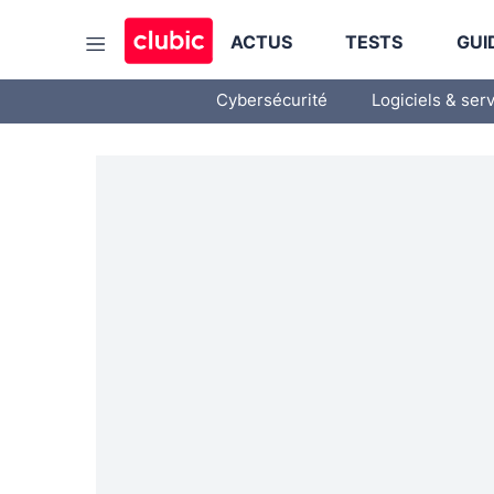
ACTUS
TESTS
GUI
Cybersécurité
Logiciels & ser