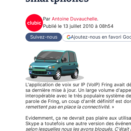
Par
Antoine Duvauchelle
.
Publié le
13 juillet 2010 à 08h54
Suivez-nous
Ajoutez-nous en favori
Goo
L'application de voix sur IP (VoIP) Fring avait
sa dernière mise à jour. Un large volume d'appel
interopérable avec le très populaire système d
parole de Fring, un coup d'arrêt définitif est 
remettent pas en place la connectivité.
»
Evidemment, ça ne devrait pas plaire aux utilisa
Skype a toutefois une autre version des événe
selon lesquelles nous les avons bloqués. C'était 