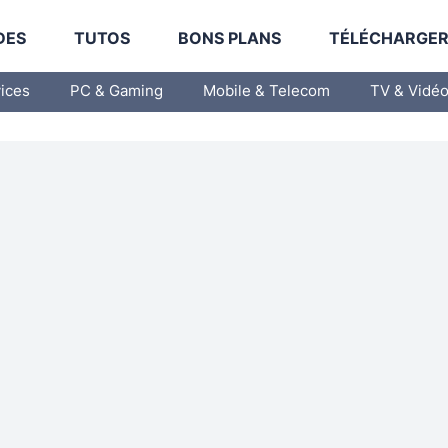
DES
TUTOS
BONS PLANS
TÉLÉCHARGE
vices
PC & Gaming
Mobile & Telecom
TV & Vidé