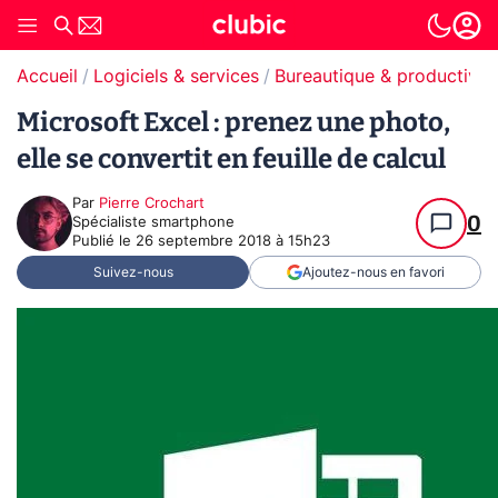
Accueil
Logiciels & services
Bureautique & productivit
Microsoft Excel : prenez une photo,
elle se convertit en feuille de calcul
Par
Pierre Crochart
0
Spécialiste smartphone
Publié le
26 septembre 2018 à 15h23
Suivez-nous
Ajoutez-nous en favori