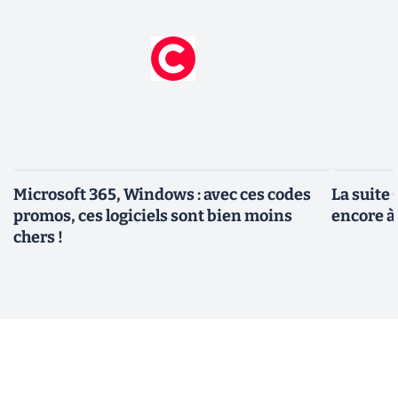
Microsoft 365, Windows : avec ces codes
La suite 
promos, ces logiciels sont bien moins
encore à
chers !