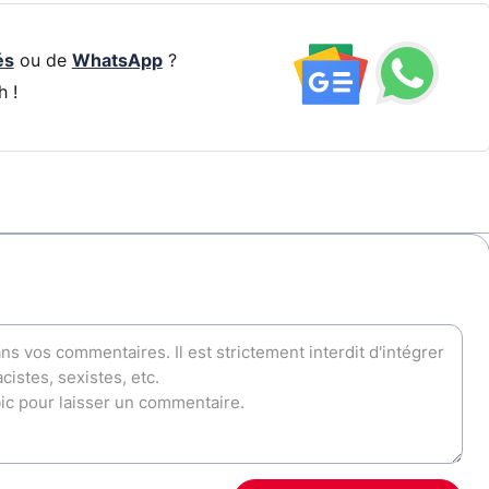
és
ou de
WhatsApp
?
h !