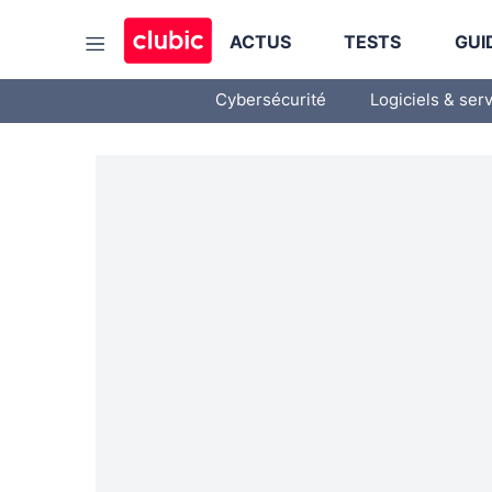
ACTUS
TESTS
GUI
Cybersécurité
Logiciels & ser