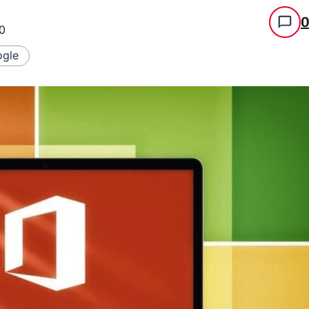
0
gle