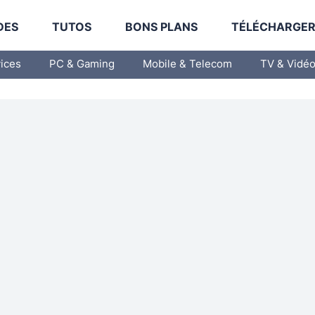
DES
TUTOS
BONS PLANS
TÉLÉCHARGE
vices
PC & Gaming
Mobile & Telecom
TV & Vidé