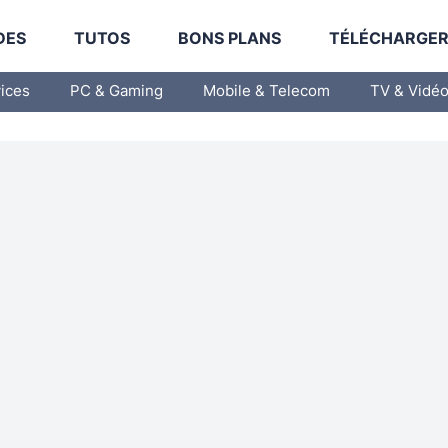
DES
TUTOS
BONS PLANS
TÉLÉCHARGE
vices
PC & Gaming
Mobile & Telecom
TV & Vidé