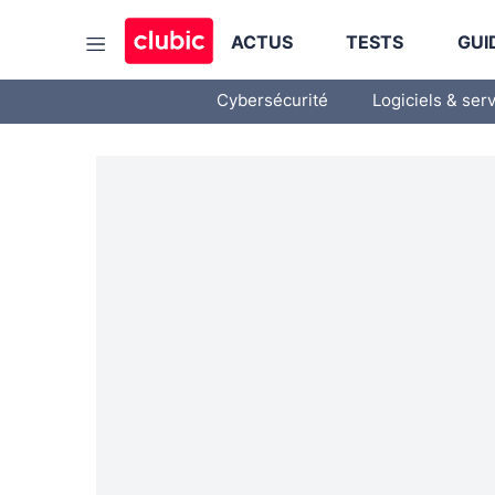
ACTUS
TESTS
GUI
Cybersécurité
Logiciels & ser