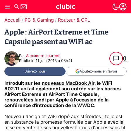
Accueil
PC & Gaming
Routeur & CPL
Apple : AirPort Extreme et Time
Capsule passent au WiFi ac
Par
Alexandre Laurent
0
Publié le
11 juin 2013 à 08h41
Suivez-nous
Ajoutez-nous en favori
Introduit sur les
nouveaux MacBook Air
, le WiFi
802.11 ac fait également son entrée sur les bornes
AirPort Extreme et AirPort Time Capsule,
renouvelées lundi par Apple à l'occasion de la
conférence d'introduction de la WWDC.
Nouveau design et WiFi dopé aux stéroïdes : telle est
en substance la promesse formulée par Apple avec la
mise en vente de ses nouvelles bornes d'accès sans fil