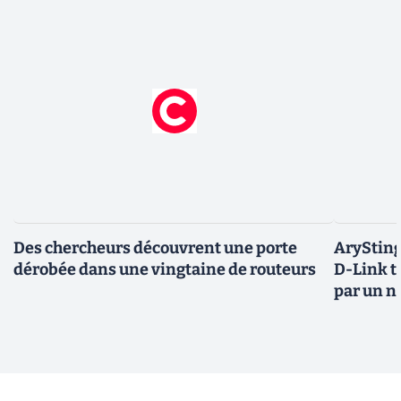
Des chercheurs découvrent une porte
AryStinge
dérobée dans une vingtaine de routeurs
D-Link t
par un n