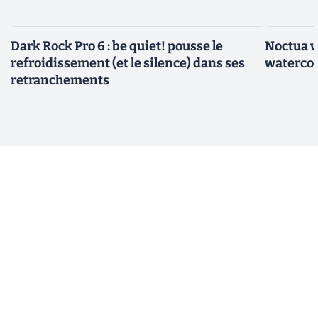
Dark Rock Pro 6 : be quiet! pousse le
Noctua v
refroidissement (et le silence) dans ses
watercoo
retranchements