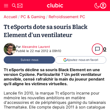
Accueil
PC & Gaming
Refroidissement PC
Tt eSports dote sa souris Black
Element d'un ventilateur
Par
Alexandre Laurent
0
Publié le
22 mai 2012 à 09h10
Suivez-nous
Ajoutez-nous en favori
Tt eSports décline sa souris Black Element en une
version Cyclone. Particularité ? Un petit ventilateur
amovible, censé rafraîchir la main du joueur pendant
qu'il aligne les victimes virtuelles.
Lancée fin 2010, la marque Tt eSports incarne pour
mémoire les nouvelles ambitions en matière
d'accessoires et de périphériques
gaming
du taïwanais
Thermaltake. Elle compte depuis 2011 à son catalogue