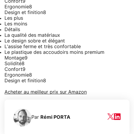
Confort
9
Ergonomie
8
Design et finition
8
Les plus
Les moins
Détails
La qualité des matériaux
Le design sobre et élégant
L'assise ferme et très confortable
Le plastique des accoudoirs moins premium
Montage
9
Solidité
8
Confort
9
Ergonomie
8
Design et finition
8
Acheter au meilleur prix sur Amazon
Par
Rémi PORTA