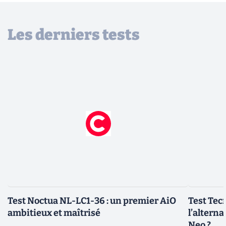
Les derniers tests
Test Noctua NL-LC1-36 : un premier AiO
Test Tec
ambitieux et maîtrisé
l’altern
Neo ?