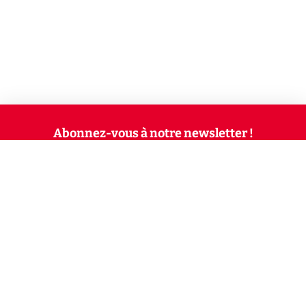
Abonnez-vous à notre newsletter !
Recevez un résumé quotidien de l'actu technologique.
S'inscrire
En cliquant sur s'inscrire, j’accepte de recevoir par email des
informations, actualités et offres commerciales de Clubic.
Conformément au RGPD, vous pouvez retirer votre consentement
à tout moment en cliquant sur le lien de désinscription présent
dans chaque email. Pour en savoir plus sur la gestion de vos
données, consultez notre
Politique de confidentialité