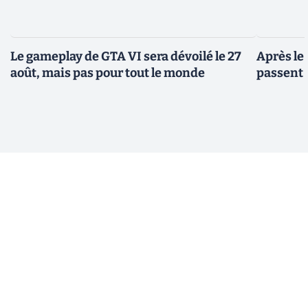
Le gameplay de GTA VI sera dévoilé le 27
Après le
août, mais pas pour tout le monde
passent 