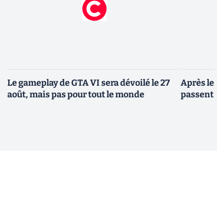
Le gameplay de GTA VI sera dévoilé le 27
Après le
août, mais pas pour tout le monde
passent 