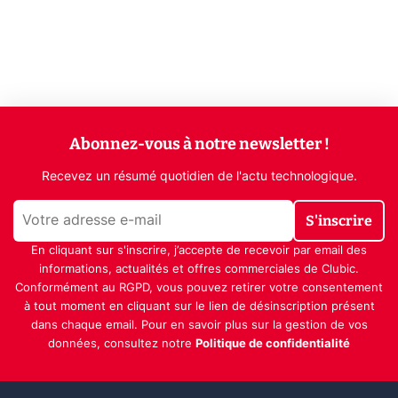
Abonnez-vous à notre newsletter !
Recevez un résumé quotidien de l'actu technologique.
S'inscrire
En cliquant sur s'inscrire, j’accepte de recevoir par email des
informations, actualités et offres commerciales de Clubic.
Conformément au RGPD, vous pouvez retirer votre consentement
à tout moment en cliquant sur le lien de désinscription présent
dans chaque email. Pour en savoir plus sur la gestion de vos
données, consultez notre
Politique de confidentialité