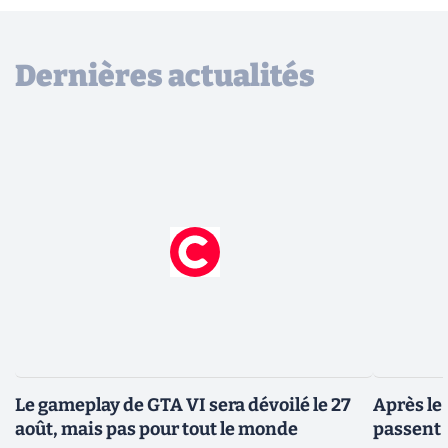
Dernières actualités
Le gameplay de GTA VI sera dévoilé le 27
Après le
août, mais pas pour tout le monde
passent 