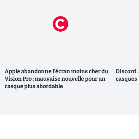
Apple abandonne l’écran moins cher du
Discord 
Vision Pro : mauvaise nouvelle pour un
casques
casque plus abordable