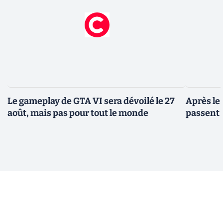
Le gameplay de GTA VI sera dévoilé le 27
Après le
août, mais pas pour tout le monde
passent 