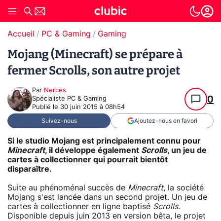
Accueil
PC & Gaming
Gaming
Mojang (Minecraft) se prépare à
fermer Scrolls, son autre projet
Par
Nerces
0
Spécialiste PC & Gaming
Publié le
30 juin 2015 à 08h54
Suivez-nous
Ajoutez-nous en favori
Si le studio Mojang est principalement connu pour
Minecraft
, il développe également
Scrolls
, un jeu de
cartes à collectionner qui pourrait bientôt
disparaître.
Suite au phénoménal succès de
Minecraft
, la société
Mojang s'est lancée dans un second projet. Un jeu de
cartes à collectionner en ligne baptisé
Scrolls
.
Disponible depuis juin 2013 en version bêta, le projet