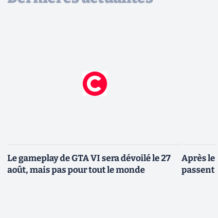
Le gameplay de GTA VI sera dévoilé le 27
Après le
août, mais pas pour tout le monde
passent 