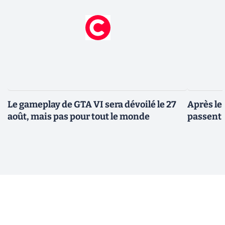
Le gameplay de GTA VI sera dévoilé le 27
Après le
août, mais pas pour tout le monde
passent 