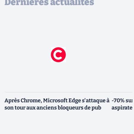
Dernières actualités
Après Chrome, Microsoft Edge s'attaque à
-70% sur
son tour aux anciens bloqueurs de pub
aspirate