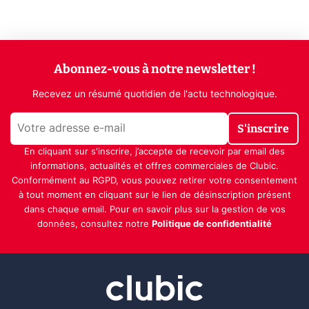
Abonnez-vous à notre newsletter !
Recevez un résumé quotidien de l'actu technologique.
S'inscrire
En cliquant sur s'inscrire, j’accepte de recevoir par email des
informations, actualités et offres commerciales de Clubic.
Conformément au RGPD, vous pouvez retirer votre consentement
à tout moment en cliquant sur le lien de désinscription présent
dans chaque email. Pour en savoir plus sur la gestion de vos
données, consultez notre
Politique de confidentialité