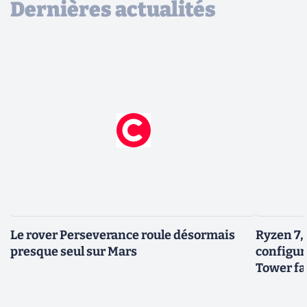
Dernières actualités
Le rover Perseverance roule désormais
Ryzen 7,
presque seul sur Mars
configur
Tower fai