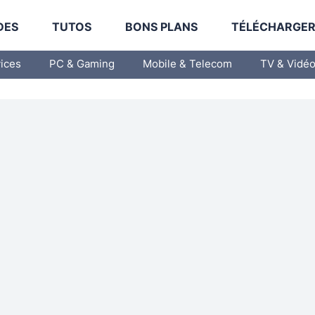
DES
TUTOS
BONS PLANS
TÉLÉCHARGE
vices
PC & Gaming
Mobile & Telecom
TV & Vidé