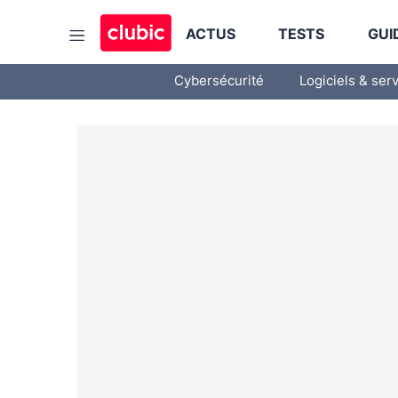
ACTUS
TESTS
GUI
Cybersécurité
Logiciels & ser