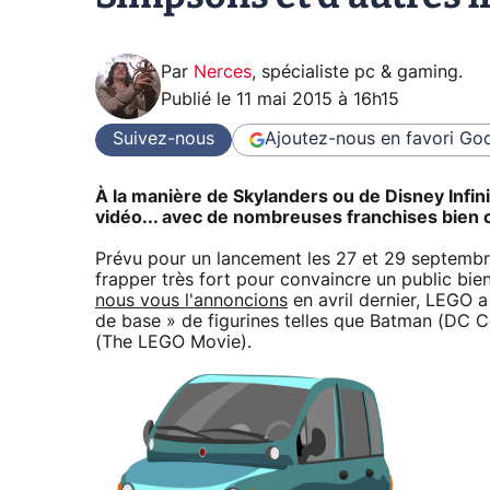
Par
Nerces
,
spécialiste pc & gaming
.
Publié le
11 mai 2015 à 16h15
Suivez-nous
Ajoutez-nous en favori
Goo
À la manière de Skylanders ou de Disney Infin
vidéo... avec de nombreuses franchises bien
Prévu pour un lancement les 27 et 29 septemb
frapper très fort pour convaincre un public bi
nous vous l'annoncions
en avril dernier, LEGO 
de base » de figurines telles que Batman (DC 
(The LEGO Movie).