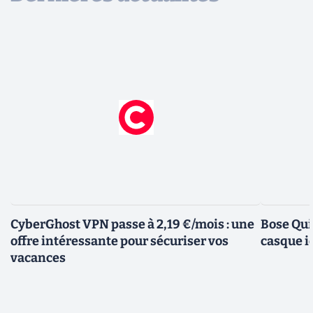
CyberGhost VPN passe à 2,19 €/mois : une
Bose Qui
offre intéressante pour sécuriser vos
casque i
vacances