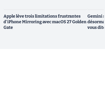
Apple lève trois limitations frustrantes
Gemini s
d'iPhone Mirroring avec macOS 27 Golden
désormai
Gate
vous dit