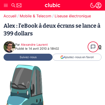
Accueil
Mobile & Telecom
Liseuse électronique
Alex : l'eBook à deux écrans se lance à
399 dollars
Par
Alexandre Laurent
0
Publié le
14 avril 2010 à 18h02
Suivez-nous
Ajoutez-nous en favori