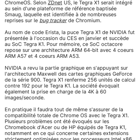
ChromeOS. Selon
ZDnet
US, le Tegra X1 serait intégré
au sein d'une plateforme de référence baptisée
Smaug, laquelle est identifiée à de nombreuses
reprises sur le
bug tracker
de Chromium.
Au nom de code Erista, la puce Tegra X1 de NVIDIA fut
présentée à l'occasion du CES en janvier et succède
au SoC Tegra K1. Pour mémoire, ce SoC octacore
repose sur une architecture ARM 64-bit avec 4 coeurs
ARM A57 et 4 coeurs ARM A53.
NVIDIA a revu la partie graphique en s'appuyant sur
l'architecture Maxwell des cartes graphiques GeForce
de la série 900. Tegra X1 renferme 256 unités de calcul
contre 192 pour le Tegra K1. La société évoquait
également la prise en charge de la 4K à 60
images/seconde.
En pratique il faudra tout de même s'assurer de la
compatibilité totale de Chrome OS avec le Tegra X1.
Plusieurs problèmes ont été évoqués sur les
Chromebook d'Acer ou de HP équipés de Tegra K1,
notamment en ce qui concerne certaines extensions
strictement optimisées pour les processeurs Intel x86.