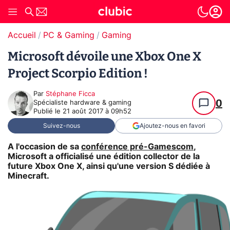
Accueil
PC & Gaming
Gaming
Microsoft dévoile une Xbox One X
Project Scorpio Edition !
Par
Stéphane Ficca
0
Spécialiste hardware & gaming
Publié le
21 août 2017 à 09h52
Suivez-nous
Ajoutez-nous en favori
A l'occasion de sa
conférence pré-Gamescom
,
Microsoft a officialisé une édition collector de la
future Xbox One X, ainsi qu'une version S dédiée à
Minecraft.