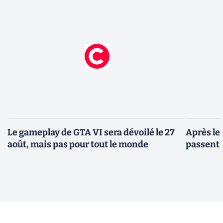
Le gameplay de GTA VI sera dévoilé le 27
Après le
août, mais pas pour tout le monde
passent 