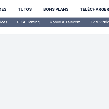
DES
TUTOS
BONS PLANS
TÉLÉCHARGE
vices
PC & Gaming
Mobile & Telecom
TV & Vidé