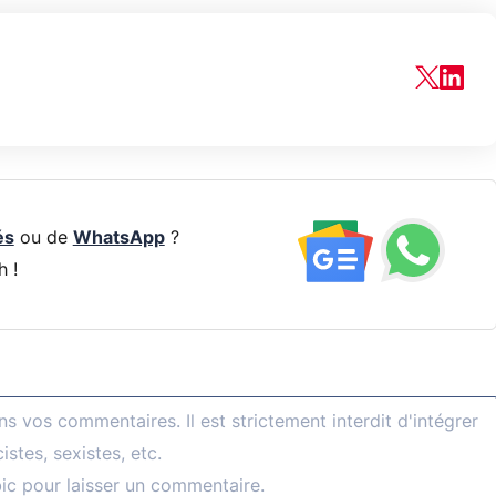
és
ou de
WhatsApp
?
h !