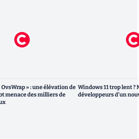
« OvsWrap » : une élévation de
Windows 11 trop lent ? 
oot menace des milliers de
développeurs d’un nouv
ux