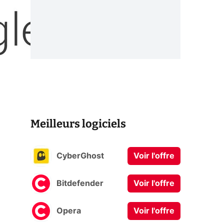
Meilleurs logiciels
CyberGhost
Voir l'offre
Bitdefender
Voir l'offre
Opera
Voir l'offre