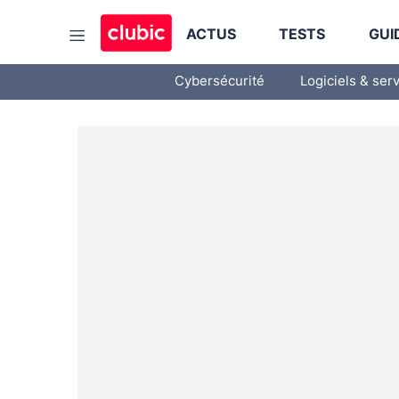
ACTUS
TESTS
GUI
Cybersécurité
Logiciels & ser