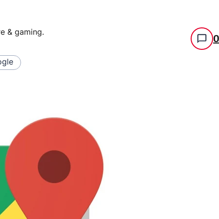
re & gaming
.
gle