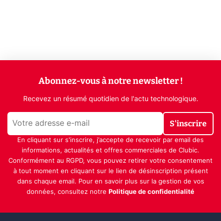
Abonnez-vous à notre newsletter !
Recevez un résumé quotidien de l'actu technologique.
S'inscrire
En cliquant sur s'inscrire, j’accepte de recevoir par email des
informations, actualités et offres commerciales de Clubic.
Conformément au RGPD, vous pouvez retirer votre consentement
à tout moment en cliquant sur le lien de désinscription présent
dans chaque email. Pour en savoir plus sur la gestion de vos
données, consultez notre
Politique de confidentialité