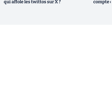
qui affole les twittos sur X ?
compte 