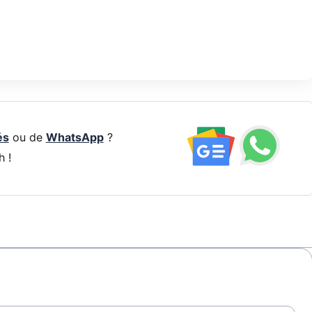
és
ou de
WhatsApp
?
h !