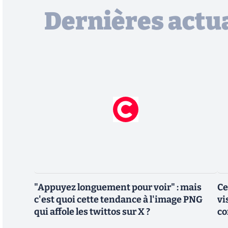
Dernières actua
"Appuyez longuement pour voir" : mais
Ce
c'est quoi cette tendance à l'image PNG
vi
qui affole les twittos sur X ?
co