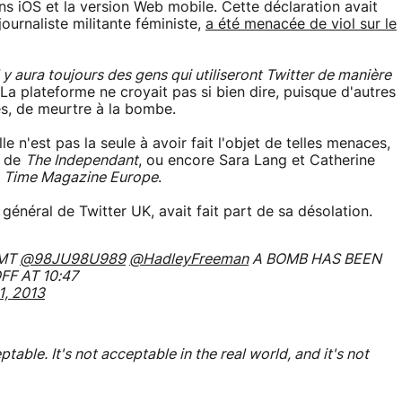
ons iOS et la version Web mobile. Cette déclaration avait
ournaliste militante féministe,
a été menacée de viol sur le
 y aura toujours des gens qui utiliseront Twitter de manière
 La plateforme ne croyait pas si bien dire, puisque d'autres
ces, de meurtre à la bombe.
Elle n'est pas la seule à avoir fait l'objet de telles menaces,
, de
The Independant
, ou encore Sara Lang et Catherine
t
Time Magazine Europe
.
énéral de Twitter UK, avait fait part de sa désolation.
 MT
@98JU98U989
@HadleyFreeman
A BOMB HAS BEEN
F AT 10:47
1, 2013
able. It's not acceptable in the real world, and it's not