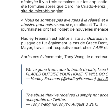
déployée il y a trois semaines sur les applicati
été formulée après que Caroline Criado-Perez, j
site de microbblogging
.
«
Nous ne sommes pas aveugles à la réalité, et il
abusive pour nuire à autrui
», expliquait Twitter.
journalistes ont fait l'objet de nouvelles mena
Hadley Freeman est éditorialiste au
Guardian
. 
puisque ce fut également le cas de Grace Dent
Mayer, travaillant respectivement chez
AARP
e
Après ces évènements, Tony Wang, le directeur g
We've gone from rape to bomb threats, I see
PLACED OUTSIDE YOUR HOME. IT WILL GO OF
— Hadley Freeman (@HadleyFreeman)
July 3
The abuse they've received is simply not accept
acceptable on Twitter.
— Tony Wang (@TonyW)
August 3, 2013