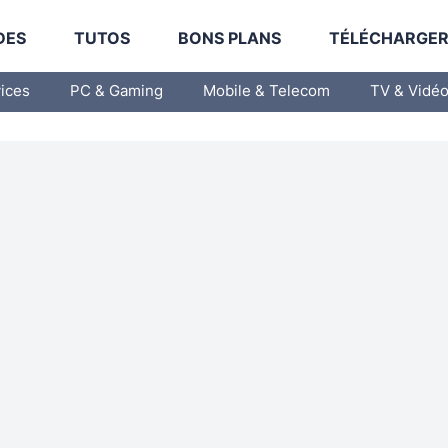
DES
TUTOS
BONS PLANS
TÉLÉCHARGE
vices
PC & Gaming
Mobile & Telecom
TV & Vidé