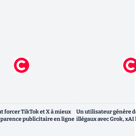
 forcer TikTok et X à mieux
Un utilisateur génère 
sparence publicitaire en ligne
illégaux avec Grok, xAI 