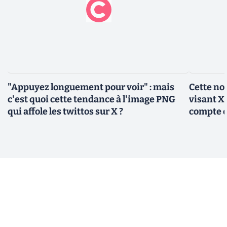
"Appuyez longuement pour voir" : mais
Cette no
c'est quoi cette tendance à l'image PNG
visant X 
qui affole les twittos sur X ?
compte 