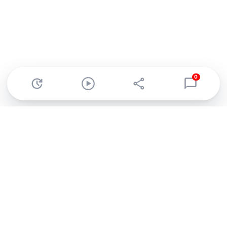
0
Abonnez-vous à notre newsletter !
Recevez un résumé quotidien de l'actu technologique.
S'inscrire
En cliquant sur s'inscrire, j’accepte de recevoir par email des
informations, actualités et offres commerciales de Clubic.