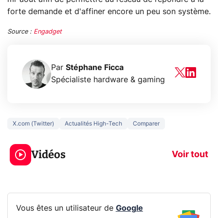
forte demande et d'affiner encore un peu son système.
Source :
Engadget
Par
Stéphane Ficca
Spécialiste hardware & gaming
X.com (Twitter)
Actualités High-Tech
Comparer
5 générations de
Ce que vous n
jeux dans la
savez sur la
Vidéos
prochaine Xbox !
navigation pri
Voir tout
Vous êtes un utilisateur de
Google