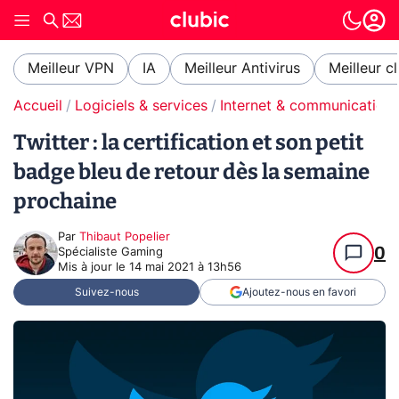
Meilleur VPN
IA
Meilleur Antivirus
Meilleur c
Accueil
Logiciels & services
Internet & communication
Twitter : la certification et son petit
badge bleu de retour dès la semaine
prochaine
Par
Thibaut Popelier
0
Spécialiste Gaming
Mis à jour le
14 mai 2021 à 13h56
Suivez-nous
Ajoutez-nous en favori