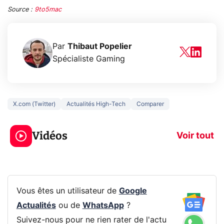
Source :
9to5mac
Par
Thibaut Popelier
Spécialiste Gaming
X.com (Twitter)
Actualités High-Tech
Comparer
3 écrans en 1 pour
5 générations
319€ ? Voici L'AOC
jeux dans la
Vidéos
CQ32G4ZA !
prochaine Xbo
Voir tout
Vous êtes un utilisateur de
Google
Actualités
ou de
WhatsApp
?
Suivez-nous pour ne rien rater de l'actu