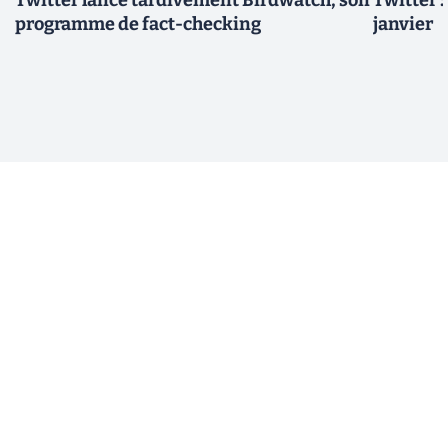
Twitter lance tardivement Birdwatch, son
Twitter :
programme de fact-checking
janvier