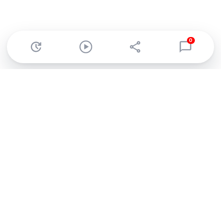
0
Abonnez-vous à notre newsletter !
Recevez un résumé quotidien de l'actu technologique.
S'inscrire
En cliquant sur s'inscrire, j’accepte de recevoir par email des
informations, actualités et offres commerciales de Clubic.
Conformément au RGPD, vous pouvez retirer votre consentement
à tout moment en cliquant sur le lien de désinscription présent
dans chaque email. Pour en savoir plus sur la gestion de vos