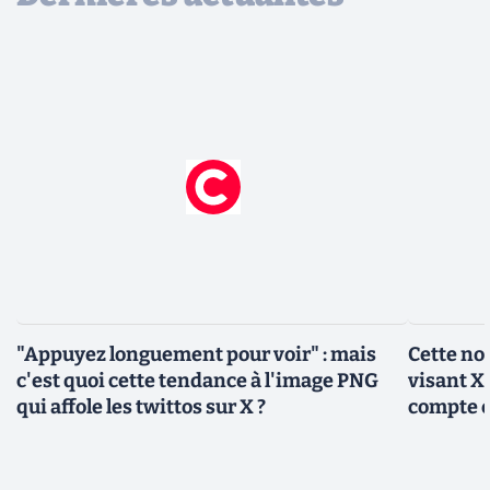
"Appuyez longuement pour voir" : mais
Cette no
c'est quoi cette tendance à l'image PNG
visant X 
qui affole les twittos sur X ?
compte 