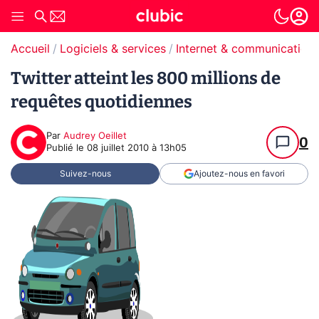
Accueil
Logiciels & services
Internet & communication
Twitter atteint les 800 millions de
requêtes quotidiennes
Par
Audrey Oeillet
0
Publié le
08 juillet 2010 à 13h05
Suivez-nous
Ajoutez-nous en favori