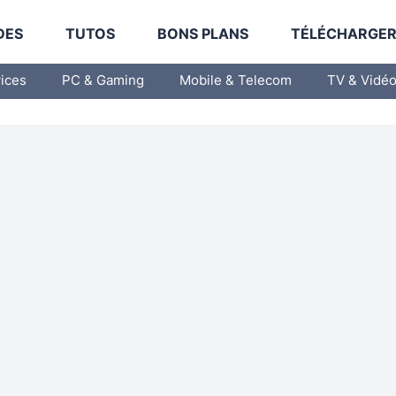
DES
TUTOS
BONS PLANS
TÉLÉCHARGE
vices
PC & Gaming
Mobile & Telecom
TV & Vidé