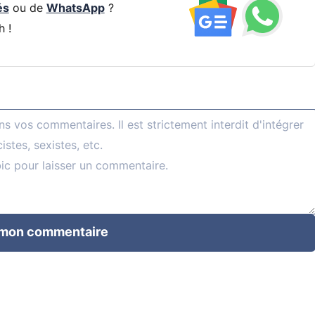
és
ou de
WhatsApp
?
h !
 mon commentaire