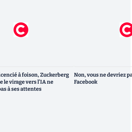
icencié à foison, Zuckerberg
Non, vous ne devriez pa
 le virage vers l’IA ne
Facebook
as à ses attentes