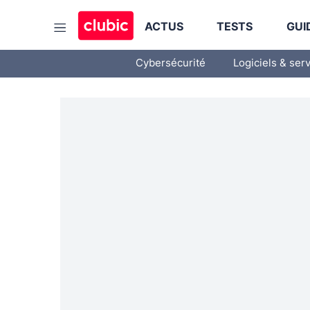
ACTUS
TESTS
GUI
Cybersécurité
Logiciels & ser