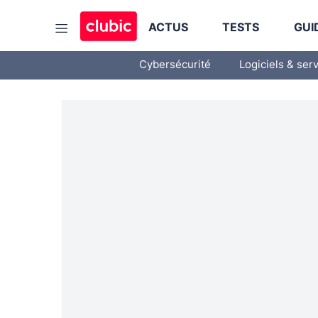
ACTUS
TESTS
GUI
Cybersécurité
Logiciels & ser