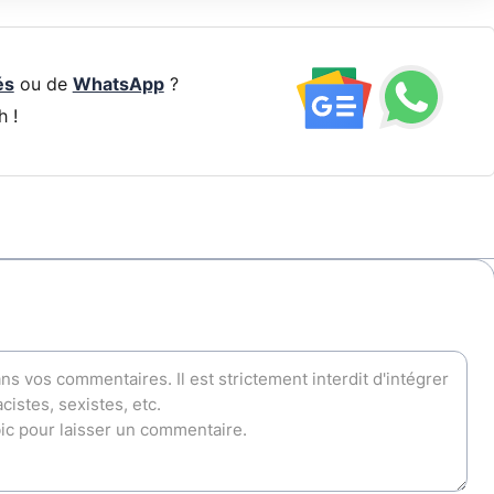
és
ou de
WhatsApp
?
h !