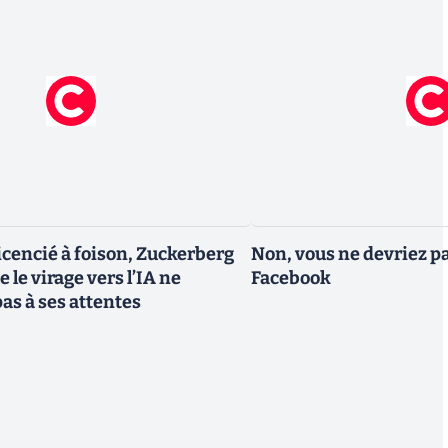
icencié à foison, Zuckerberg
Non, vous ne devriez pa
 le virage vers l’IA ne
Facebook
as à ses attentes