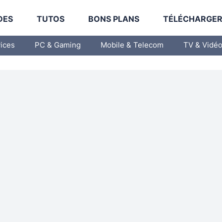
DES
TUTOS
BONS PLANS
TÉLÉCHARGE
vices
PC & Gaming
Mobile & Telecom
TV & Vidé