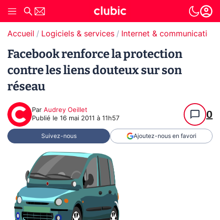
Accueil
Logiciels & services
Internet & communication
Facebook renforce la protection
contre les liens douteux sur son
réseau
Par
Audrey Oeillet
0
Publié le
16 mai 2011 à 11h57
Suivez-nous
Ajoutez-nous en favori