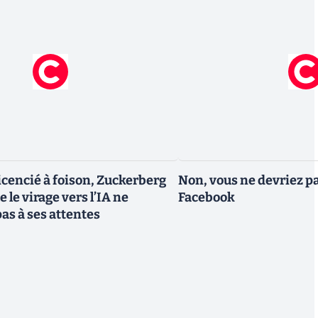
icencié à foison, Zuckerberg
Non, vous ne devriez pa
 le virage vers l’IA ne
Facebook
as à ses attentes