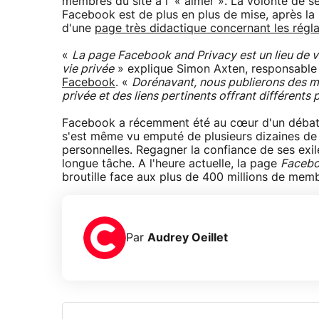
membres du site à l' « aimer ». La volonté de 
Facebook est de plus en plus de mise, après la s
d'une
page très didactique concernant les régl
«
La page Facebook and Privacy est un lieu de vi
vie privée
» explique Simon Axten, responsable d
Facebook
. «
Dorénavant, nous publierons des mis
privée et des liens pertinents offrant différents 
Facebook a récemment été au cœur d'un débat co
s'est même vu emputé de plusieurs dizaines de 
personnelles. Regagner la confiance de ses exil
longue tâche. A l'heure actuelle, la page
Facebo
broutille face aux plus de 400 millions de memb
Par
Audrey Oeillet