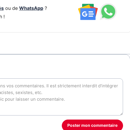
és
ou de
WhatsApp
?
h !
Poster mon commentaire