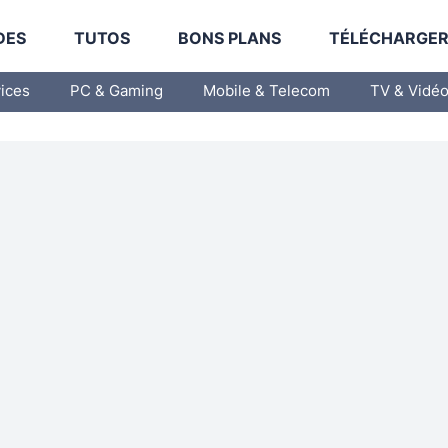
DES
TUTOS
BONS PLANS
TÉLÉCHARGE
vices
PC & Gaming
Mobile & Telecom
TV & Vidé