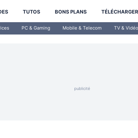
DES
TUTOS
BONS PLANS
TÉLÉCHARGE
vices
PC & Gaming
Mobile & Telecom
TV & Vidé